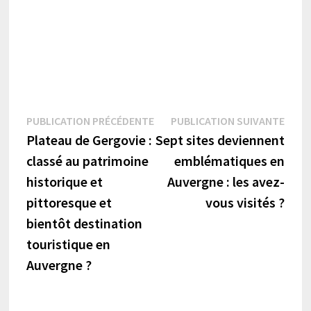
Navigation
Publication
Publi
PUBLICATION PRÉCÉDENTE
PUBLICATION SUIVANTE
précédente :
suiva
Plateau de Gergovie :
Sept sites deviennent
de
classé au patrimoine
emblématiques en
l’article
historique et
Auvergne : les avez-
pittoresque et
vous visités ?
bientôt destination
touristique en
Auvergne ?